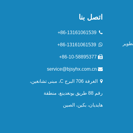
اتصل بنا
86-13161061539+

طوير
86-13161061539+

86-10-58895377+

service@bjsyhx.com.cn


الغرفة 706 البرج C، مبنى تشانغين،
رقم 88 طريق يونغدينغ، منطقة
هايديان، بكين، الصين