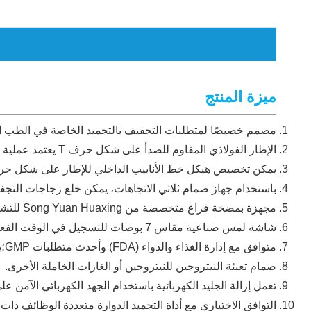
ميزة المنتج
مصمم خصيصًا لمتطلبات التجفيف بالتجميد الخاصة في الطب الحي
الإطار الفولاذي المقاوم للصدأ على شكل حرف T يعتمد عملية لحام خاصة، مما يضمن عدم وجود أي تسرب.
يمكن تخصيص هيكل خط الأنابيب الداخلي للإطار على شكل حرف T بقنوات مستق
باستخدام جهاز صمام ثلاثي الاتجاهات، يمكن خلع زجاجات التجف
مجهزة بمضخة فراغ متخصصة من Song Yuan Huaxing للتشغيل السريع والمستقر والآمن.
شاشة لمس صناعية مقاس 7 بوصات للتسجيل في الوقت الفعلي وعرض منحنيات وبيانات التجفيف بالتجميد.
متوافق مع إدارة الغذاء والدواء (FDA) وأحدث متطلبات GMP؛يمكن تصدير بيانات التجفيف بالتجميد عبر USB.
صمام تعبئة النيتروجين للنيتروجين أو الغازات الخاملة الأخرى.
تعمل إزالة الجليد الكهربائية باستخدام الجهد الكهربائي الآمن ع
التوافق الاختياري مع أداة التجميد الدوارة متعددة الوظائف ذات