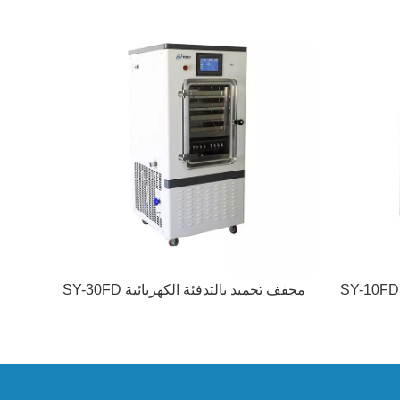
مجفف تجميد بالتدفئة الكهربائية SY-30FD
b-10