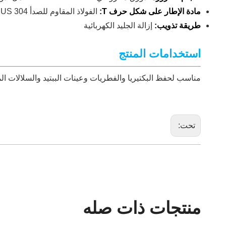
مادة الإطار على شكل حرف T:
الفولاذ المقاوم للصدأ SUS 304، قابل للترقية إلى الفولاذ المقاوم للصدأ SUS 316L
طريقة تذويب:
إزالة الجليد الكهربائية
استخدامات المنتج
مناسب لحفظ البكتيريا والفطريات وعينات الببتيد والسلالات 
تحت:
منتجات ذات صله