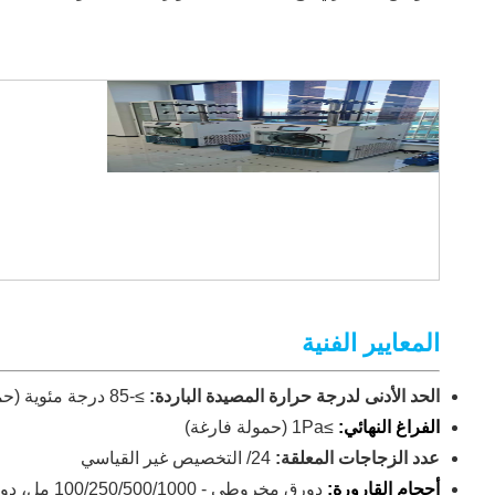
المعايير الفنية
الحد الأدنى لدرجة حرارة المصيدة الباردة:
≥-85 درجة مئوية (حمولة فارغة)، اختياري ≥-110 درجة مئوية
الفراغ النهائي:
≥1Pa (حمولة فارغة)
عدد الزجاجات المعلقة:
24/ التخصيص غير القياسي
أحجام القارورة:
دورق مخروطي - 100/250/500/1000 مل، دورق واسع الفم - 600/1200 مل