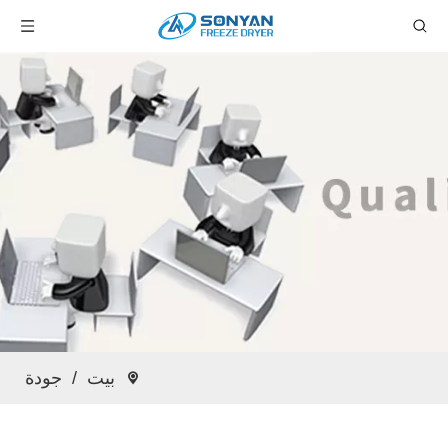
بيت
/
جودة