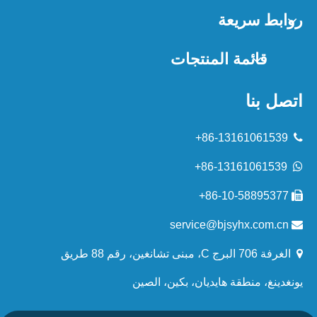
روابط سريعة
قائمة المنتجات
اتصل بنا
86-13161061539+

86-13161061539+

86-10-58895377+

service@bjsyhx.com.cn


الغرفة 706 البرج C، مبنى تشانغين، رقم 88 طريق
يونغدينغ، منطقة هايديان، بكين، الصين