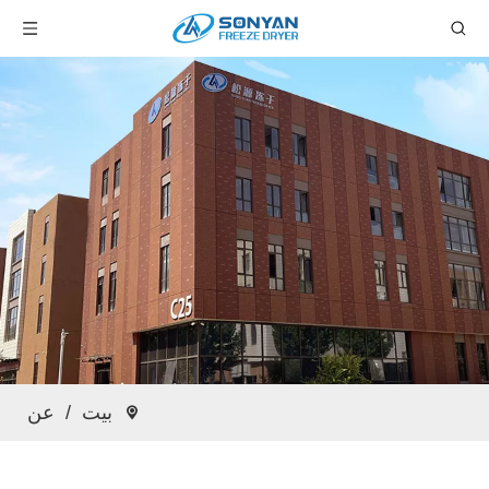
بيت
/
عن