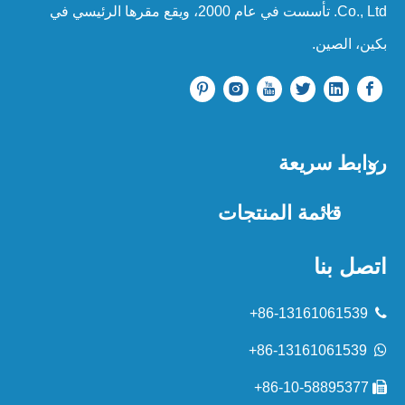
Co., Ltd. تأسست في عام 2000، ويقع مقرها الرئيسي في
بكين، الصين.
روابط سريعة
قائمة المنتجات
اتصل بنا
86-13161061539+

86-13161061539+

86-10-58895377+
