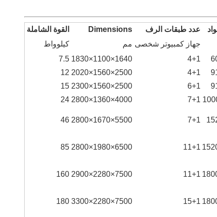
واد
عدد طبقات الرف
Dimensions
القوة الشاملة
جهاز كمبيوتر شخصى
مم
كيلوواط
7.5
1640×1100×1830
4+1
12
2500×1560×2020
4+1
15
2500×1560×2300
6+1
24
4000×1360×2800
7+1
46
5500×1670×2800
7+1
85
6500×1980×2800
11+1
160
7500×2280×2900
11+1
180
7500×2280×3300
15+1