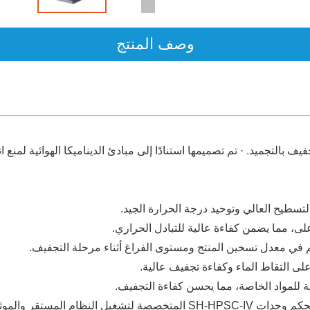
وصف المنتج
ف بالتجميد. · تم تصميمها استنادًا إلى مبادئ الديناميكا الهوائية لمنع ا