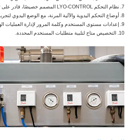
7. نظام التحكم LYO-CONTROL المصمم خصيصًا، قادر على تخزين وصفات العمليات المتعددة وإجراء تعديلات العملية في الوقت الفعلي أثناء التجفيف، مما يعزز تحسين العملية.
8. أوضاع التحكم اليدوية والآلية المرنة، مع الوضع اليدوي لتجربة العملية والوضع التلقائي لإنتاج الدفعات.
9. إعدادات مستوى المستخدم وكلمة المرور لإدارة العمليات الهرمية.
10. التخصيص متاح لتلبية متطلبات المستخدم المحددة.