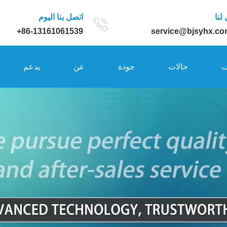
لنا
اتصل بنا اليوم
86-13161061539+
service@bjsyhx.co
ت
حالات
جودة
عن
يدعم