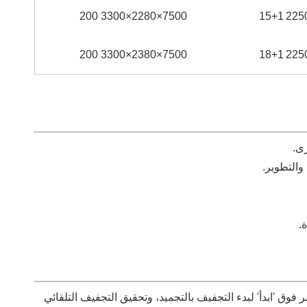
200
7500×2280×3300
15+1
200
7500×2380×3300
18+1
ى.
والتطوير.
.
فوق 'ابدأ' لبدء التجفيف بالتجميد، وتحقيق التجفيف التلقائي