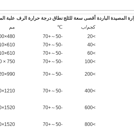
ة المصيدة الباردة
أقصى سعة للثلج
نطاق درجة حرارة الرف
علبة الم
كجم/ب
℃
مم
480×600
-50～+70
>20
610×910
-50～+70
>40
610×910
-50～+70
>60
750 × 1000
-50～+70
>100
990×1520
-50～+70
>200
1210×1520
-50～+70
>400
1520×1800
-50～+70
>600
1520×1800
-50～+70
>800