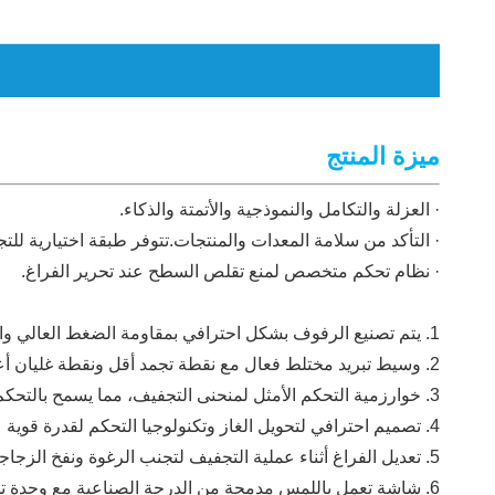
ميزة المنتج
· العزلة والتكامل والنموذجية والأتمتة والذكاء.
· التأكد من سلامة المعدات والمنتجات.تتوفر طبقة اختيارية للتجفي
· نظام تحكم متخصص لمنع تقلص السطح عند تحرير الفراغ.
1. يتم تصنيع الرفوف بشكل احترافي بمقاومة الضغط العالي والتسطيح العالي وتوحيد درجة الحرارة الجيد.
2. وسيط تبريد مختلط فعال مع نقطة تجمد أقل ونقطة غليان أعلى، مما يضمن كفاءة عالية للتبادل الحراري.
3. خوارزمية التحكم الأمثل لمنحنى التجفيف، مما يسمح بالتحكم في معدل تسخين المنتج ومستوى الفراغ أثناء مرحلة التجفيف.
4. تصميم احترافي لتحويل الغاز وتكنولوجيا التحكم لقدرة قوية على التقاط الماء وكفاءة تجفيف عالية.
5. تعديل الفراغ أثناء عملية التجفيف لتجنب الرغوة ونفخ الزجاجة للمواد الخاصة، مما يحسن كفاءة التجفيف.
6. شاشة تعمل باللمس مدمجة من الدرجة الصناعية مع وحدة تحكم وحدات SH-HPSC-IV المتخصصة لتشغيل النظام المستقر والموثوق ودقة التحكم العالية.