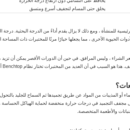
يحافظ على التسامي دون ارتفاع درجة الحرارة
يخلق حتى المسام لتجفيف أسرع ومتسق
يسية للمنشأة ، ومع ذلك لا يزال يقدم أداءً من الدرجة البحثية. درجة ا
وات الحيوية الأخرى ، مما يجعلها خيارًا مرنًا للمختبرات ذات المساحة ا
 الشراء ، وليس المرافق. في حين أن الدورات الأقصر يمكن أن تزيد من 
من المختبرات تختار نظام Benchtop أولاً قبل أن تتقدم إلى معدات أكبر ذات سعة عالية.
عات؟
Lyophil ، هو آلة تزيل الماء أو المذيبات من المواد عن طريق تجميدها ثم السما
يعمل مجفف التجميد في درجات حرارة منخفضة لحماية الهياكل الحساسة وال
لنباتات والأطعمة المتخصصة.