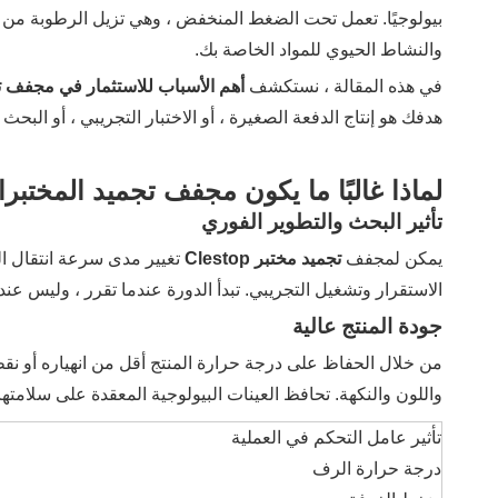
بيولوجيًا. تعمل تحت الضغط المنخفض ، وهي تزيل الرطوبة من خ
والنشاط الحيوي للمواد الخاصة بك.
في هذه المقالة ، نستكشف
أهم الأسباب للاستثمار في مجفف تجميد 
هدفك هو إنتاج الدفعة الصغيرة ، أو الاختبار التجريبي ، أو الب
لماذا غالبًا ما يكون مجفف تجميد المختبر
تأثير البحث والتطوير الفوري
يمكن لمجفف
تجميد مختبر Clestop
تغيير مدى سرعة انتقال الم
الاستقرار وتشغيل التجريبي. تبدأ الدورة عندما تقرر ، وليس عن
جودة المنتج عالية
من خلال الحفاظ على درجة حرارة المنتج أقل من انهياره أو نقطة
واللون والنكهة. تحافظ العينات البيولوجية المعقدة على سلامتها
تأثير عامل التحكم في العملية
درجة حرارة الرف