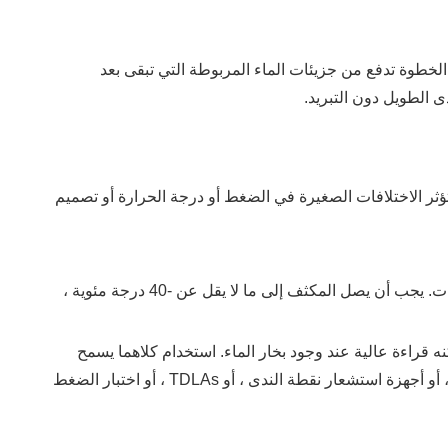
 مئوية - مع الحفاظ على ضغط منخفض. هذه الخطوة تدفع من جزيئات الماء المربوطة التي تبقى بعد
ثر الاختلافات الصغيرة في الضغط أو درجة الحرارة أو تصميم
أفضل عندما يبقى ضغط الغرفة في نطاق عملي يتراوح بين حوالي 1-10 باسكال خلال معظم الدورات. يجب أن يصل المكثف إلى ما لا يقل عن -40 درجة مئوية ،
قراءة عالية عند وجود بخار الماء. استخدام كلاهما يسمح
بتحكم أفضل للعملية. بالنسبة للكشف عن نقطة النهاية ، يمكن حتى نماذج benchtop استخدام طرق مثل تباعد pirani-acapacitance ، أو أجهزة استشعار نقطة الندى ، أو TDLAs ، أو اختبار الضغط