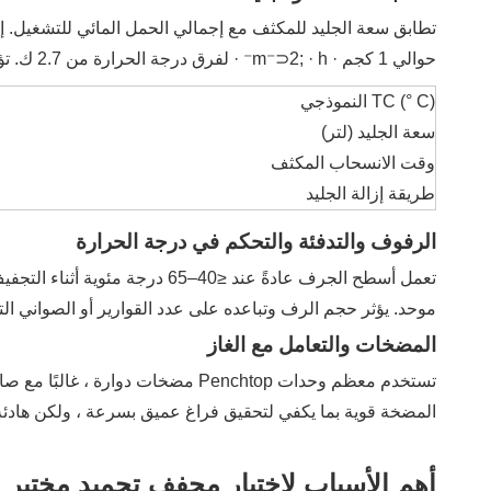
حوالي 1 كجم · m⁻⊃2; · h⁻ · لفرق درجة الحرارة من 2.7 ك. تؤثر طريقة إزالة الجليد والسرعة بشكل مباشر على وقت التحول والمساعدة في تقليل مخاطر التلوث.
TC (° C) النموذجي
سعة الجليد (لتر)
وقت الانسحاب المكثف
طريقة إزالة الجليد
الرفوف والتدفئة والتحكم في درجة الحرارة
تعمل أسطح الجرف عادةً عند ≤0
موحد. يؤثر حجم الرف وتباعده على عدد القوارير أو الصواني الت
المضخات والتعامل مع الغاز
تستخدم معظم وحدات Penchtop مضخا
المضخة قوية بما يكفي لتحقيق فراغ عميق بسرعة ، ولكن هادئة 
أهم الأسباب لاختيار مجفف تجميد مختبر Benchtop على أنظمة أكبر