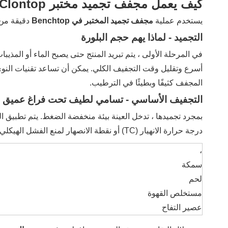
كيف يعمل مجفف تجميد مختبر Clontop (مرحلة على حدة)
يستخدم عملية
مجفف تجميد المختبر في Benchtop
دقيقة من 
التجميد - لماذا يهم حجم البلورة
في المرحلة الأولى ، يتم تبريد المنتج حتى يصبح الماء أو المذيب
أسرع وتقليل وقت التجفيف الكلي. يمكن أن تساعد تقنيات النوى
المجفف كثيفًا وبطيئًا في الترطيب.
التجفيف الأساسي - تسامي لطيف تحت فراغ عميق
بمجرد تجميدها ، تدخل العينة بيئة منخفضة الضغط. يتم تطبيق ال
درجة حرارة الانهيار (TC) أو نقطة الانصهار لمنع الفشل الهيكلي.
،
سمكة
لحم
مستخلص القهوة
عصير التفاح