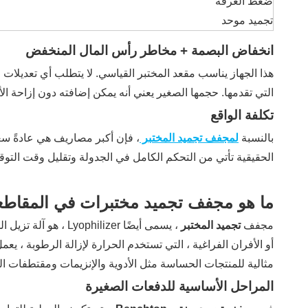
ضغط الغرفة
تجميد موحد
انخفاض البصمة + مخاطر رأس المال المنخفض
هذا الجهاز يناسب مقعد المختبر القياسي. لا يتطلب أي تعديلات رئ
التي تقدمها. حجمها الصغير يعني أنه يمكن إضافته دون إزاحة الأد
تكلفة الواقع
بالنسبة
لمجفف تجميد المختبر
، فإن أكبر مصاريف هي عادةً سعر
الحقيقية تأتي من التحكم الكامل في الجدولة وتقليل وقت التوقف. هذا هو السبب في أن العديد 
ما هو مجفف تجميد مختبرات في المقاط
مجفف
تجميد المختبر
، يسمى أيضًا izer
أو الأفران الفراغية ، التي تستخدم الحرارة لإزالة الرطوبة ، 
مثالية للمنتجات الحساسة مثل الأدوية والإنزيمات ومقتطفات ا
المراحل الأساسية للدفعات الصغيرة