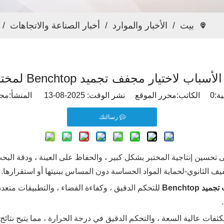
بيت
/
الأخبار والموارد
/
أخبار الصناعة والاتجاهات
/
أسباب لاختيار مجفف تجميد Benchtop لمختبرك
ة:
0
الكاتب:محرر الموقع نشر الوقت: 2025-08-13 المنشأ:
محر
رسالتك
ى تحسين إنتاجية المختبر بشكل كبير ، والحفاظ على العينة ، ودقة البح
فيف الثانوي-لحماية المواد الحساسة دون المساس ببنيتها أو استقرارها.
د Benchtop
للتحكم الدقيق ، وكفاءة الفضاء ، والتطبيقات متع
ثفات عالية السعة ، والتحكم الدقيق في درجة الحرارة ، مما يتيح نتا