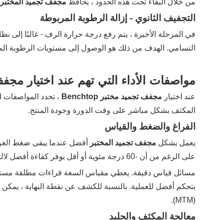
من خلال البقاء تحت هذه الحدود ، يحافظ
مجفف تجميد المختبر
التجفيف الثانوي - إزالة الرطوبة المربوطة
التسامي. الهدف من ذلك هو الوصول إلى مستويات الرطوبة المتبقية من حوالي 1-4 ٪ ، مما يضمن أن المنتج مستقر للتخزين 
مواصفات الأداء التي تهم عند اختيار مجفف تجمي
عند اختيار
مجفف تجميد مختبر Benchtop
، تحدد المواصفات 
المكثف بشكل مباشر على وقت الدورة وجودة المنتج.
الفراغ والضغط والقياس
يعمل بشكل
مجفف تجميد المختبر
على الرغم من أن -60 درجة مئوية أو أقل يوفر كفاءة أفضل لالتقاط لخارفة الماء.
مسائل قياس دقيقة. يعطي مقياس السعة قراءات مطلقة مستقلة عن
(MTM).
معالجة المكثف والجليد