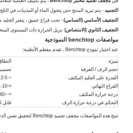
في
مجفف تجميد مختبر Benchtop
، يتم تكييف العملية للتعا
التجميد
- يتم تبريد المنتج حتى يتجول الماء أو المذيبات في الثلج.
التجفيف الأساسي (التسامي)
- تحت فراغ عميق ، يتغير الجليد 
التجفيف الثانوي (الامتصاص)
-يزيل الحرارة ذات المستوى المنخف
مواصفات benchtop النموذجية
عند اختيار نموذج Benchtop ، تقدم معظم الأنظمة:
ميزة
النطاق
حجم الرف / الغرفة
تصميم
القدرة على الجليد المكثف
~ 2-5 لتر
الفراغ النهائي
≈ 1-10 ب
درجة حرارة المكثف
≈ −40 درجة مئوية إلى -60 درجة مئوية
التحكم في درجة حرارة الرف
قابل لل
تتيح هذه المواصفات مجفف تجميد Benchtop لتحقيق نفس الدقة والموثوقية مثل الوحدات الصناعية الأكبر ، بينما تبقى فعالة للفضاء وفعالة من حيث التكلفة للاستخدام المختبري.