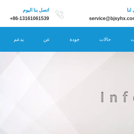
لنا
اتصل بنا اليوم
86-13161061539+
service@bjsyhx.co
ت
حالات
جودة
عن
يدعم